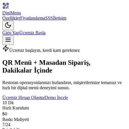
DigiMenu
Özellikler
Fiyatlandırma
SSS
İletişim
Giriş Yap
Ücretsiz Başla
Ücretsiz başlayın, kredi kartı gerekmez
QR Menü + Masadan Sipariş,
Dakikalar İçinde
Restoran operasyonlarınızı hızlandırın, müşterilerinize temassız ve
hızlı bir dijital menü deneyimi sunun.
Ücretsiz Hesap Oluştur
Demo İncele
10 Dk
Hızlı Kurulum
₺0
Baskı Maliyeti
7/24