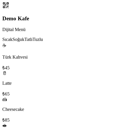
Demo Kafe
Dijital Menü
Sıcak
Soğuk
Tatlı
Tuzlu
☕
Türk Kahvesi
₺45
🥛
Latte
₺65
🍰
Cheesecake
₺85
🥪